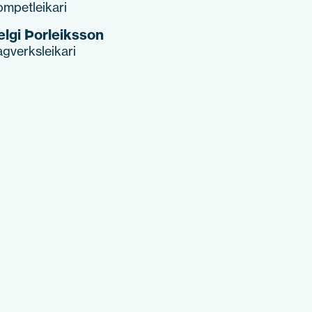
ompetleikari
elgi Þorleiksson
agverksleikari