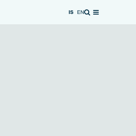
Leita
IS
EN
Opna valmynd