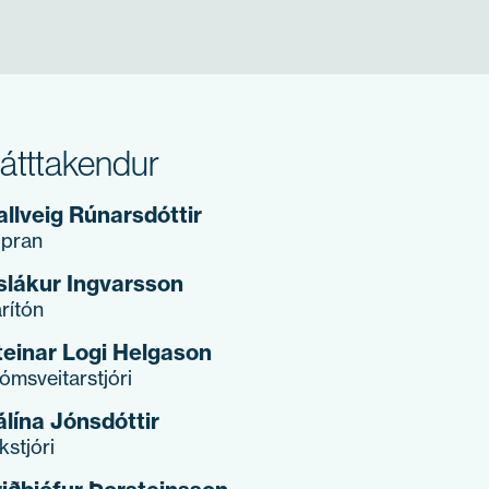
átttakendur
allveig Rúnarsdóttir
ópran
slákur Ingvarsson
rítón
teinar Logi Helgason
jómsveitarstjóri
álína Jónsdóttir
ikstjóri