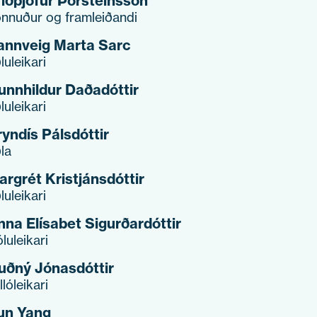
riðþjófur Þorsteinsson
nnuður og framleiðandi
annveig Marta Sarc
ðluleikari
unnhildur Daðadóttir
ðluleikari
ryndís Pálsdóttir
ðla
argrét Kristjánsdóttir
ðluleikari
nna Elísabet Sigurðardóttir
óluleikari
uðný Jónasdóttir
llóleikari
un Yang