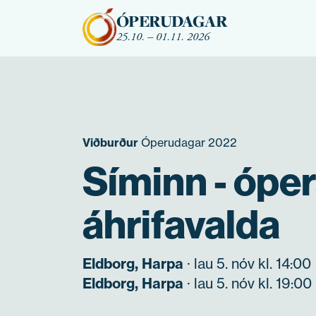
Fara beint í efni
ÓPERUDAGAR
25.10. – 01.11. 2026
Viðburður
Óperudagar 2022
Síminn - óper
áhrifavalda
Eldborg, Harpa
· lau 5. nóv kl. 14:00
Eldborg, Harpa
· lau 5. nóv kl. 19:00