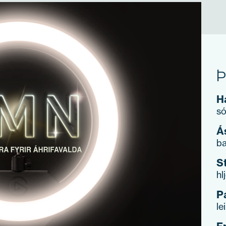
Þ
H
s
Á
ba
S
hl
P
le