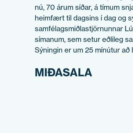
nú, 70 árum síðar, á tímum snj
heimfært til dagsins í dag og s
samfélagsmiðlastjörnunnar Lúsí
símanum, sem setur eðlileg sams
Sýningin er um 25 mínútur að 
MIÐASALA