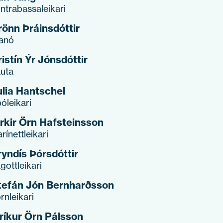
ntrabassaleikari
rönn Þráinsdóttir
anó
istín Ýr Jónsdóttir
auta
ulia Hantschel
óleikari
irkir Örn Hafsteinsson
arínettleikari
ryndís Þórsdóttir
gottleikari
tefán Jón Bernharðsson
rnleikari
iríkur Örn Pálsson