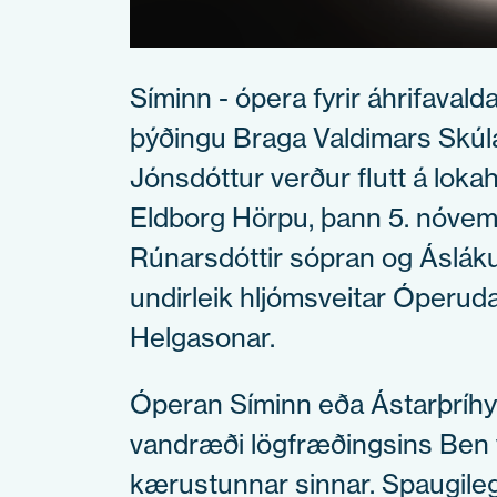
Síminn - ópera fyrir áhrifavalda
þýðingu Braga Valdimars Skúlas
Jónsdóttur verður flutt á loka
Eldborg Hörpu, þann 5. nóvembe
Rúnarsdóttir sópran og Áslákur
undirleik hljómsveitar Óperuda
Helgasonar.
Óperan Síminn eða Ástarþríhyrn
vandræði lögfræðingsins Ben 
kærustunnar sinnar. Spaugileg 