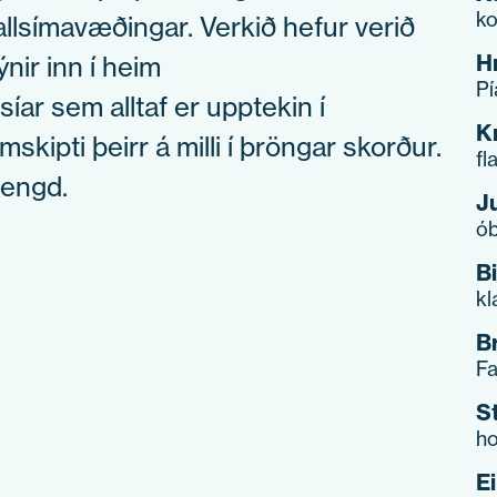
ko
allsímavæðingar. Verkið hefur verið
H
ýnir inn í heim
Pí
ar sem alltaf er upptekin í
Kr
kipti þeirr á milli í þröngar skorður.
fl
lengd.
J
ób
B
kl
B
Fa
S
ho
E