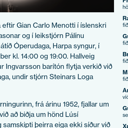
F
hö
R
 eftir Gian Carlo Menotti í íslenskri
fi
onar og í leikstjórn Pálínu
G
fi
hátíð Óperudaga, Harpa syngur, í
B
r kl. 14:00 og 19:00. Hallveig
fi
 Ingvarsson barítón flytja verkið við
M
ga, undir stjórn Steinars Loga
fi
A
ví
ingurinn, frá árinu 1952, fjallar um
G
við að biðja um hönd Lúsí
se
samskipti þeirra eiga ekki síður við
X