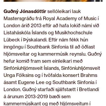
Guðný Jónasdóttir
sellóleikari lauk
Mastersgráðu frá Royal Academy of Music í
London árið 2013 eftir að hafa lokið námi við
Listaháskóla Íslands og Musikhochschule
Lübeck í Þýskalandi. Eftir nám fékk hún
inngöngu í Southbank Sinfonia til að öðlast
hljómsveitar og kammermúsik reynslu. Guðný
hefur komið fram sem einleikari með
Sinfóníuhljómsveit Íslands, Sinfóníuhljómsveit
Unga Fólksins og í tvöfalda konsert Brahms
ásamt Eugene Lee og Southbank Sinfonia í
London. Guðný starfaði sjálfstætt í Bretlandi
á árunum 2013-2019 bæði sem
kammermúsíkant og með hljómsveitum í