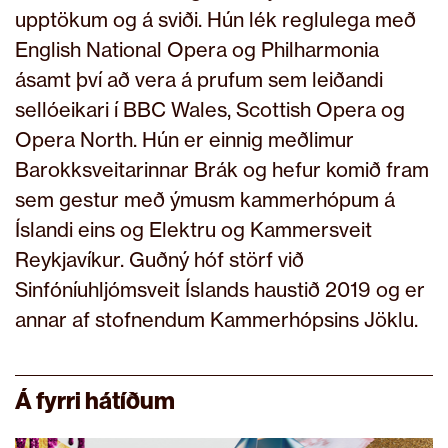
upptökum og á sviði. Hún lék reglulega með
English National Opera og Philharmonia
ásamt því að vera á prufum sem leiðandi
sellóeikari í BBC Wales, Scottish Opera og
Opera North. Hún er einnig meðlimur
Barokksveitarinnar Brák og hefur komið fram
sem gestur með ýmusm kammerhópum á
Íslandi eins og Elektru og Kammersveit
Reykjavíkur. Guðný hóf störf við
Sinfóníuhljómsveit Íslands haustið 2019 og er
annar af stofnendum Kammerhópsins Jöklu.
Á fyrri hátíðum