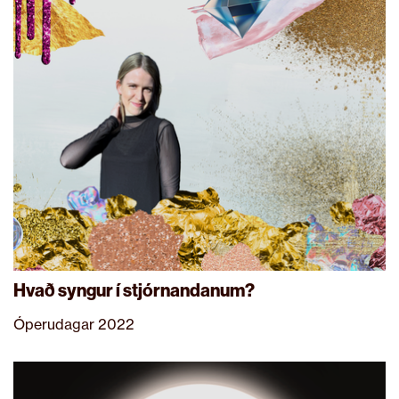
Hvað syngur í stjórnandanum?
Óperudagar 2022