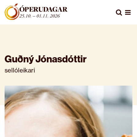
Fara beint í efni
ÓPERUDAGAR
Leita
25.10. – 01.11. 2026
Opn
Guðný Jónasdóttir
sellóleikari