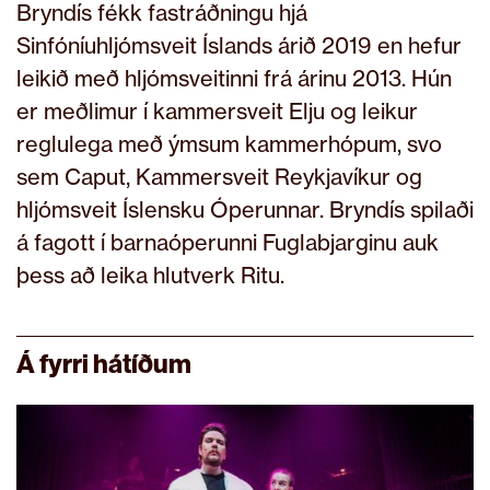
Bryndís fékk fastráðningu hjá
Sinfóníuhljómsveit Íslands árið 2019 en hefur
leikið með hljómsveitinni frá árinu 2013. Hún
er meðlimur í kammersveit Elju og leikur
reglulega með ýmsum kammerhópum, svo
sem Caput, Kammersveit Reykjavíkur og
hljómsveit Íslensku Óperunnar. Bryndís spilaði
á fagott í barnaóperunni Fuglabjarginu auk
þess að leika hlutverk Ritu.
Á fyrri hátíðum