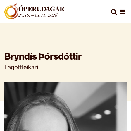
Fara beint í efni
ÓPERUDAGAR
Leita
25.10. – 01.11. 2026
Opn
Bryndís Þórsdóttir
Fagottleikari