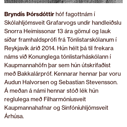
Bryndís Þórsdóttir
hóf fagottnám í
Skólahljómsveit Grafarvogs undir handleiðslu
Snorra Heimissonar 13 ára gömul og lauk
síðar framhaldsprófi frá Tónlistarskólanum í
Reykjavík árið 2014. Hún hélt þá til frekara
náms við Konunglega tónlistarháskólann í
Kaupmannahöfn þar sem hún útskrifaðist
með Bakkalárpróf. Kennarar hennar þar voru
Audun Halvorsen og Sebastian Stevensson.
Á meðan á námi hennar stóð lék hún
reglulega með Fílharmóníusveit
Kaupmannahafnar og Sinfóníuhljómsveit
Árhúsa.