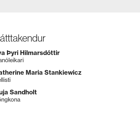
átttakendur
va Þyri Hilmarsdóttir
anóleikari
atherine Maria Stankiewicz
llisti
uja Sandholt
öngkona