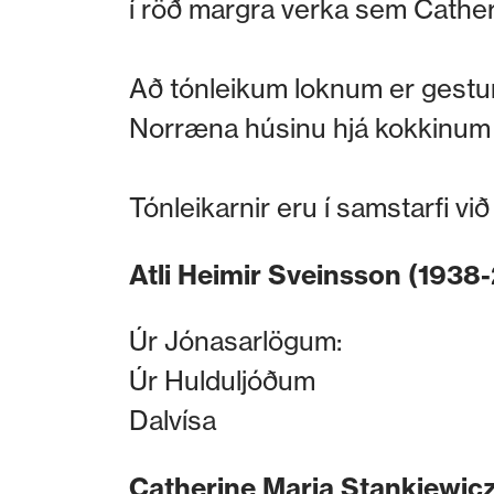
í röð margra verka sem Catheri
Að tónleikum loknum er gestum
Norræna húsinu hjá kokkinum 
Tónleikarnir eru í samstarfi v
Atli Heimir Sveinsson (1938-
Úr Jónasarlögum:
Úr Hulduljóðum
Dalvísa
Catherine Maria Stankiewicz