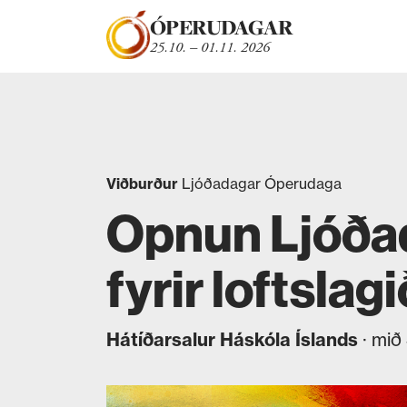
Fara beint í efni
ÓPERUDAGAR
25.10. – 01.11. 2026
Viðburður
Ljóðadagar Óperudaga
Opnun Ljóðad
fyrir loftslagi
Hátíðarsalur Háskóla Íslands
· mið 