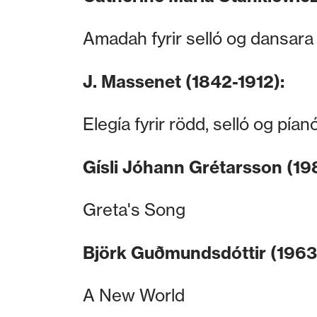
Amadah fyrir selló og dansara
J. Massenet (1842-1912):
Elegía fyrir rödd, selló og pían
Gísli Jóhann Grétarsson (19
Greta's Song
Björk Guðmundsdóttir (1963
A New World