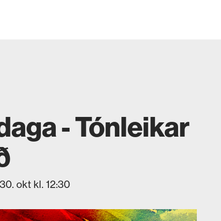
aga - Tónleikar
ð
30. okt kl. 12:30