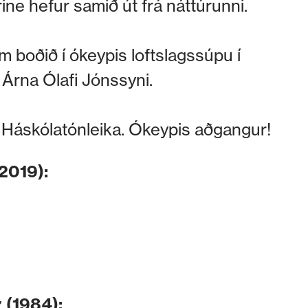
ne hefur samið út frá náttúrunni.
 boðið í ókeypis loftslagssúpu í
Árna Ólafi Jónssyni.
ið Háskólatónleika. Ókeypis aðgangur!
2019):
 (1984):