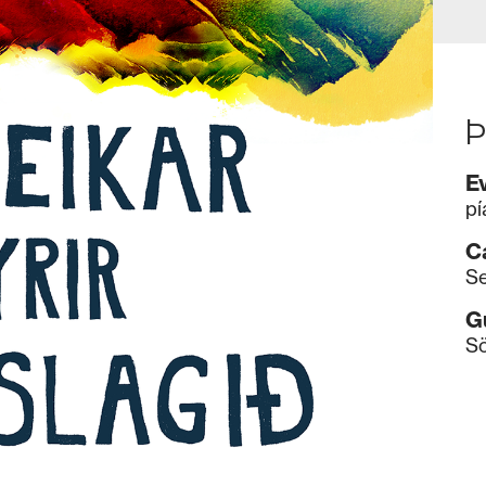
Þ
E
pí
C
Se
G
S