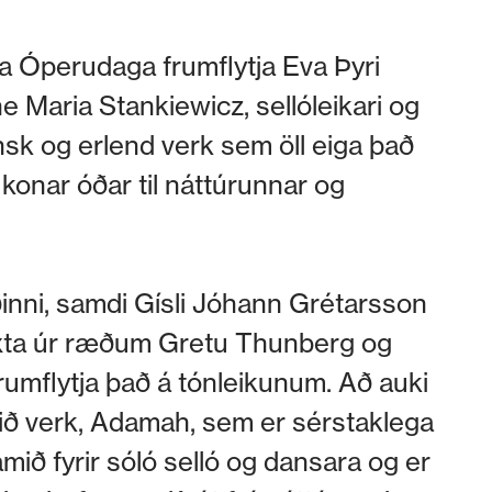
 Óperudaga frumflytja Eva Þyri
ne Maria Stankiewicz, sellóleikari og
nsk og erlend verk sem öll eiga það
konar óðar til náttúrunnar og
íðinni, samdi Gísli Jóhann Grétarsson
texta úr ræðum Gretu Thunberg og
rumflytja það á tónleikunum. Að auki
gið verk, Adamah, sem er sérstaklega
samið fyrir sóló selló og dansara og er