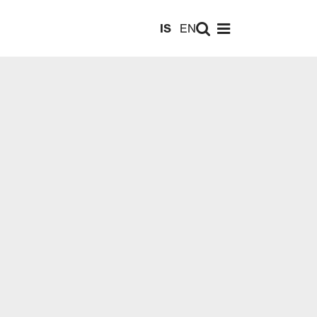
Leita
IS
EN
Opna valmynd