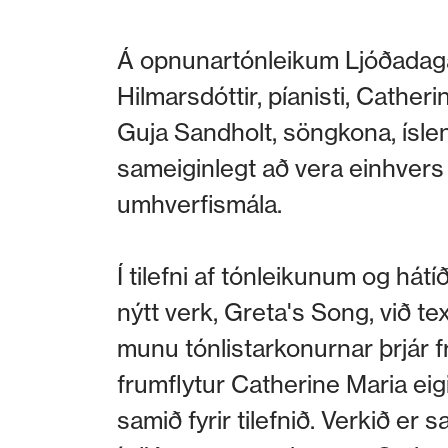
Á opnunartónleikum Ljóðadaga
Hilmarsdóttir, píanisti, Catheri
Guja Sandholt, söngkona, ísle
sameiginlegt að vera einhvers 
umhverfismála.
Í tilefni af tónleikunum og hát
nýtt verk, Greta's Song, við 
munu tónlistarkonurnar þrjár f
frumflytur Catherine Maria ei
samið fyrir tilefnið. Verkið er 