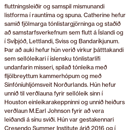
fluttningsleiðir og samspil mismunandi
listforma í rauntíma og spuna. Catherine hefur
samið fjölmarga tónlistargjörninga og staðið
að samstarfsverkefnum sem flutt á Íslandi og
í Svíþjóð, Lettlandi, Sviss og Bandaríkjunum.
Þar að auki hefur hún verið virkur þátttakandi
sem sellóleikari í íslensku tónlistarlífi
undanfarin misseri, spilað tónleika með
fljölbreyttum kammerhópum og með
Sinfóníuhljómsveit Norðurlands. Hún hefur
unnið til verðlauna fyrir sellóleik sinn í
Houston einleikarakeppninni og unnið heiðurs
verðlaun M.Earl Johnson fyrir að vera
leiðandi á sínu sviði. Hún var gestakennari
Cresendo Summer Institute árið 2016 og í