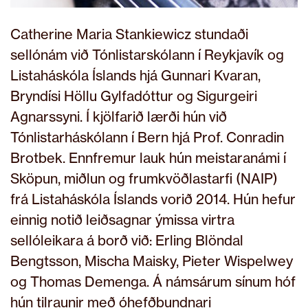
Catherine Maria Stankiewicz stundaði
sellónám við Tónlistarskólann í Reykjavík og
Listaháskóla Íslands hjá Gunnari Kvaran,
Bryndísi Höllu Gylfadóttur og Sigurgeiri
Agnarssyni. Í kjölfarið lærði hún við
Tónlistarháskólann í Bern hjá Prof. Conradin
Brotbek. Ennfremur lauk hún meistaranámi í
Sköpun, miðlun og frumkvöðlastarfi (NAIP)
frá Listaháskóla Íslands vorið 2014. Hún hefur
einnig notið leiðsagnar ýmissa virtra
sellóleikara á borð við: Erling Blöndal
Bengtsson, Mischa Maisky, Pieter Wispelwey
og Thomas Demenga. Á námsárum sínum hóf
hún tilraunir með óhefðbundnari