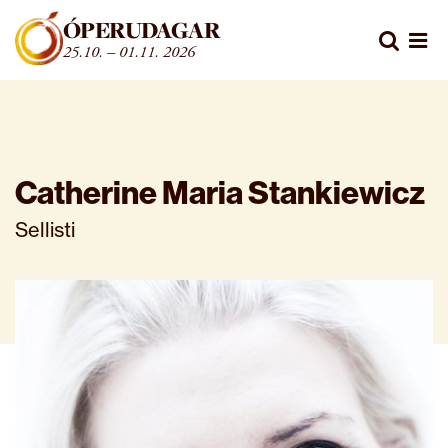
Fara beint í efni
ÓPERUDAGAR
Leita
25.10. – 01.11. 2026
Opn
Catherine Maria Stankiewicz
Sellisti