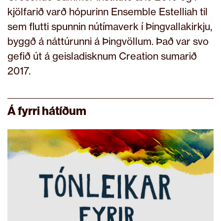
kjölfarið varð hópurinn Ensemble Estelliah til
sem flutti spunnin nútímaverk í Þingvallakirkju,
byggð á náttúrunni á Þingvöllum. Það var svo
gefið út á geisladisknum Creation sumarið
2017.
Á fyrri hátíðum