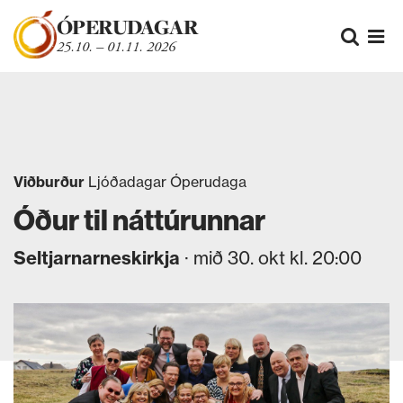
Fara beint í efni
ÓPERUDAGAR
Leita
25.10. – 01.11. 2026
Opn
Viðburður
Ljóðadagar Óperudaga
Óður til náttúrunnar
Seltjarnarneskirkja
· mið 30. okt kl. 20:00