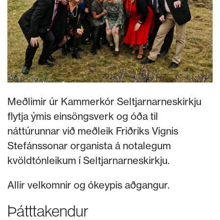
Meðlimir úr Kammerkór Seltjarnarneskirkju
flytja ýmis einsöngsverk og óða til
náttúrunnar við meðleik Friðriks Vignis
Stefánssonar organista á notalegum
kvöldtónleikum í Seltjarnarneskirkju.
Allir velkomnir og ókeypis aðgangur.
Þátttakendur