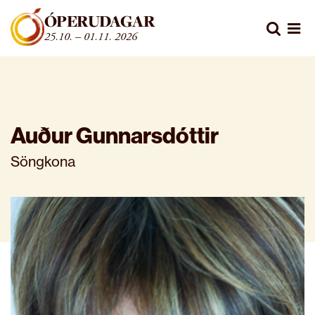
Fara beint í efni
ÓPERUDAGAR
Leita
25.10. – 01.11. 2026
Opn
Auður Gunnarsdóttir
Söngkona