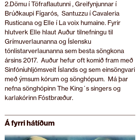
2.Dömu í Töfraflautunni , Greifynjunnar í
Brúðkaupi Fígarós, Santuzzu í Cavaleria
Rusticana og Elle í La voix humaine. Fyrir
hlutverk Elle hlaut Auður tilnefningu til
Grímuverlaunanna og Íslensku
tónlistarverlaunanna sem besta söngkona
ársins 2017. Auður hefur oft komið fram með
Sinfóníuhljómsveit Íslands og sem einsöngvari
með ýmsum kórum og sönghópum. Má þar
nefna sönghópinn The King´s singers og
karlakórinn Fóstbræður.
Á fyrri hátíðum