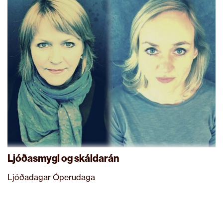
Ljóðasmygl og skáldarán
Ljóðadagar Óperudaga