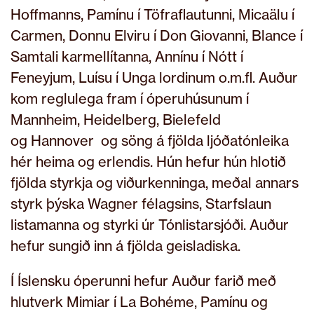
Hoffmanns, Pamínu í Töfraflautunni, Micaälu í
Carmen, Donnu Elviru í Don Giovanni, Blance í
Samtali karmellítanna, Annínu í Nótt í
Feneyjum, Luísu í Unga lordinum o.m.fl. Auður
kom reglulega fram í óperuhúsunum í
Mannheim, Heidelberg, Bielefeld
og Hannover og söng á fjölda ljóðatónleika
hér heima og erlendis. Hún hefur hún hlotið
fjölda styrkja og viðurkenninga, meðal annars
styrk þýska Wagner félagsins, Starfslaun
listamanna og styrki úr Tónlistarsjóði. Auður
hefur sungið inn á fjölda geisladiska.
Í Íslensku óperunni hefur Auður farið með
hlutverk Mimiar í La Bohéme, Pamínu og