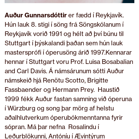
Auður Gunnarsdóttir
er fædd í Reykjavík.
Hún lauk 8. stigi í söng frá Söngskólanum í
Reykjavík vorið 1991 og hélt að því búnu til
Stuttgart í þýskalandi þaðan sem hún lauk
mastersprófi í óperusöng árið 1997.Kennarar
hennar í Stuttgart voru Prof. Luisa Bosabalian
and Carl Davis. Á námsárunum sótti Auður
námskeið hjá Renötu Scotto, Brigitte
Fassbaender og Hermann Prey. Haustið
1999 fékk Auður fastan samning við óperuna
í Würzburg og song þar mörg af helstu
aðalhlutverkum óperubókmenntanna fyrir
sópran. Má þar nefna Rosalindu í
Leðurblökunni, Antóníu í Ævintýrum