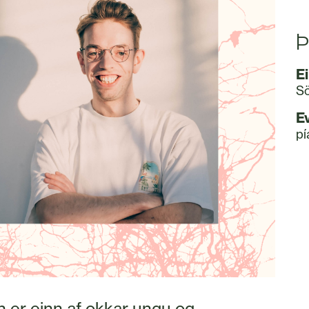
Þ
E
Sö
E
pí
n er einn af okkar ungu og