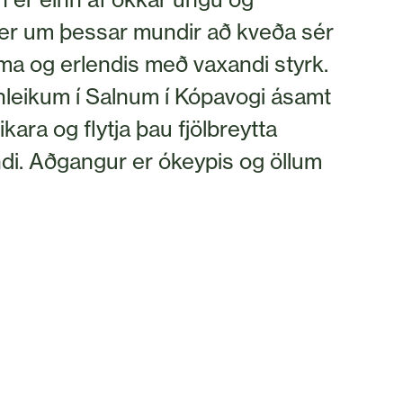
r um þessar mundir að kveða sér
ma og erlendis með vaxandi styrk.
leikum í Salnum í Kópavogi ásamt
kara og flytja þau fjölbreytta
ndi. Aðgangur er ókeypis og öllum