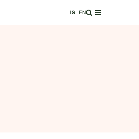
Leita
IS
EN
Opna valmynd