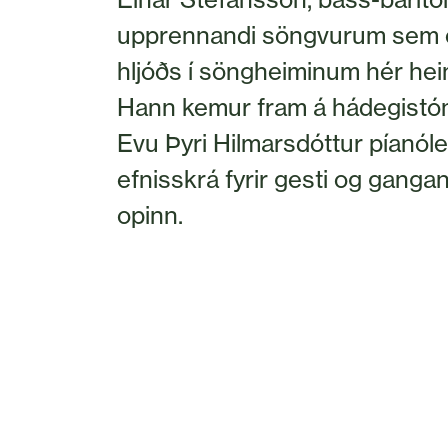
upprennandi söngvurum sem e
hljóðs í söngheiminum hér hei
Hann kemur fram á hádegistón
Evu Þyri Hilmarsdóttur píanólei
efnisskrá fyrir gesti og ganga
opinn.