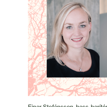
Einar Stefánsson, bass-barító