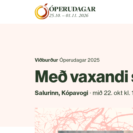
Fara beint í efni
ÓPERUDAGAR
25.10. – 01.11. 2026
Viðburður
Óperudagar 2025
Með vaxandi 
Salurinn, Kópavogi
· mið 22. okt kl. 