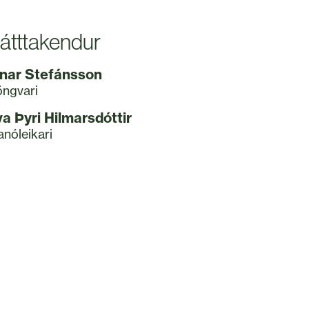
átttakendur
inar Stefánsson
ngvari
va Þyri Hilmarsdóttir
anóleikari