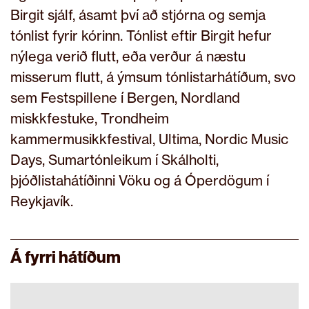
Birgit sjálf, ásamt því að stjórna og semja
tónlist fyrir kórinn. Tónlist eftir Birgit hefur
nýlega verið flutt, eða verður á næstu
misserum flutt, á ýmsum tónlistarhátíðum, svo
sem Festspillene í Bergen, Nordland
miskkfestuke, Trondheim
kammermusikkfestival, Ultima, Nordic Music
Days, Sumartónleikum í Skálholti,
þjóðlistahátíðinni Vöku og á Óperdögum í
Reykjavík.
Á fyrri hátíðum