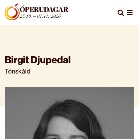
Fara beint í efni
ÓPERUDAGAR
Leita
25.10. – 01.11. 2026
Opn
Birgit Djupedal
Tónskáld