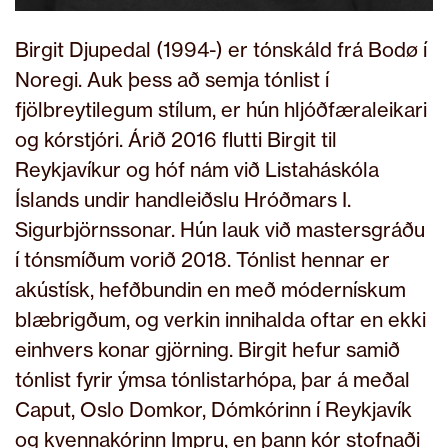
Birgit Djupedal (1994-) er tónskáld frá Bodø í
Noregi. Auk þess að semja tónlist í
fjölbreytilegum stílum, er hún hljóðfæraleikari
og kórstjóri. Árið 2016 flutti Birgit til
Reykjavíkur og hóf nám við Listaháskóla
Íslands undir handleiðslu Hróðmars I.
Sigurbjörnssonar. Hún lauk við mastersgráðu
í tónsmíðum vorið 2018. Tónlist hennar er
akústísk, hefðbundin en með módernískum
blæbrigðum, og verkin innihalda oftar en ekki
einhvers konar gjörning. Birgit hefur samið
tónlist fyrir ýmsa tónlistarhópa, þar á meðal
Caput, Oslo Domkor, Dómkórinn í Reykjavík
og kvennakórinn Impru, en þann kór stofnaði