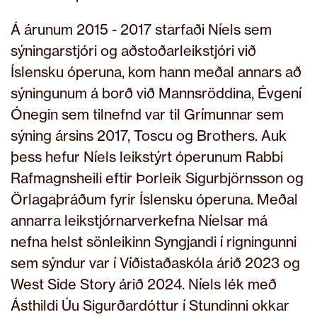
Á árunum 2015 - 2017 starfaði Níels sem
sýningarstjóri og aðstoðarleikstjóri við
Íslensku óperuna, kom hann meðal annars að
sýningunum á borð við Mannsröddina, Évgení
Ónegin sem tilnefnd var til Grímunnar sem
sýning ársins 2017, Toscu og Brothers. Auk
þess hefur Níels leikstýrt óperunum Rabbi
Rafmagnsheili eftir Þorleik Sigurbjörnsson og
Örlagaþráðum fyrir Íslensku óperuna. Meðal
annarra leikstjórnarverkefna Níelsar má
nefna helst sönleikinn Syngjandi í rigningunni
sem sýndur var í Víðistaðaskóla árið 2023 og
West Side Story árið 2024. Níels lék með
Ásthildi Úu Sigurðardóttur í Stundinni okkar