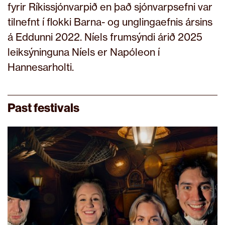
fyrir Ríkissjónvarpið en það sjónvarpsefni var
tilnefnt í flokki Barna- og unglingaefnis ársins
á Eddunni 2022. Níels frumsýndi árið 2025
leiksýninguna Níels er Napóleon í
Hannesarholti.
Past festivals