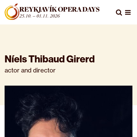
Fara beint í efni
REYKJAVÍK OPERA DAYS
Leita
25.10. – 01.11. 2026
Opn
Níels Thibaud Girerd
actor and director