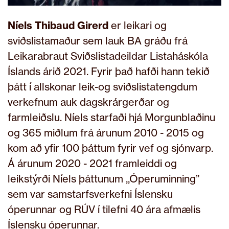
Níels Thibaud Girerd
er leikari og
sviðslistamaður sem lauk BA gráðu frá
Leikarabraut Sviðslistadeildar Listaháskóla
Íslands árið 2021. Fyrir það hafði hann tekið
þátt í allskonar leik-og sviðslistatengdum
verkefnum auk dagskrárgerðar og
farmleiðslu. Níels starfaði hjá Morgunblaðinu
og 365 miðlum frá árunum 2010 - 2015 og
kom að yfir 100 þáttum fyrir vef og sjónvarp.
Á árunum 2020 - 2021 framleiddi og
leikstýrði Níels þáttunum ,,Óperuminning”
sem var samstarfsverkefni Íslensku
óperunnar og RÚV í tilefni 40 ára afmælis
Íslensku óperunnar.